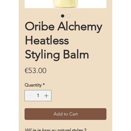
Oribe Alchemy
Heatless
Styling Balm
Price
€53.00
Quantity
*
Add to Cart
Wil je je haar au naturel
stylen ?