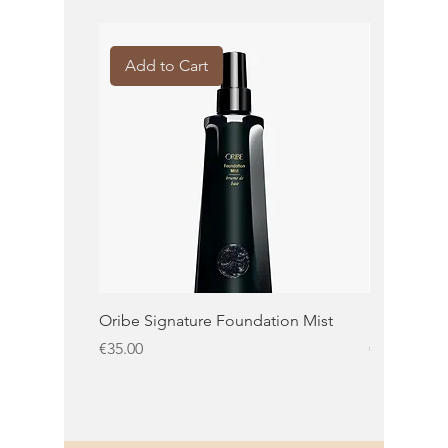
Add to Cart
Add to 
Oribe Signature Foundation Mist
KMS Moist 
Price
Price
€35.00
€32.50
KMS