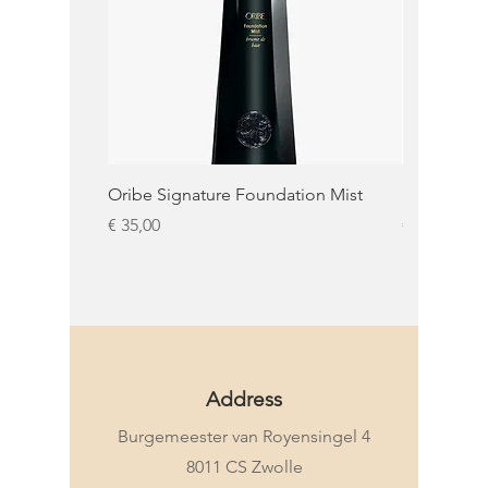
Oribe Signature Foundation Mist
KMS Moist 
Prijs
Prijs
€ 35,00
€ 32,50
KMS
Address
Burgemeester van Royensingel 4
8011 CS Zwolle