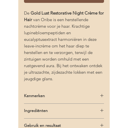
De
Gold Lust Restorative Night Crème for
Hair
van Oribe is een herstellende
nachtcrème voor je haar. Krachtige
lupinebloempeptiden en
eucalyptusextract harmoniëren in deze
leave-incrème om het haar diep te
herstellen en te verzorgen, terwijl de
zintuigen worden omhuld met een
rustgevend aura. Bij het ontwaken ontdek
je ultrazachte, zijdezachte lokken met een
jeugdige glans.
Kenmerken
– Herstelt (extreem) beschadigd haar
Ingrediënten
– Transformeert en verjongt elke haarvezel
– Helpt gespleten haarpunten ’s nachts te
Aqua/Water/Eau, Cetearyl Alcohol,
herstellen en te voorkomen
Gebruik en resultaat
Quaternium-91, Heptyl Undecylenate,