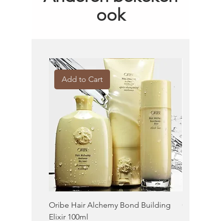
ook
Add to Cart
Add to 
Oribe Hair Alchemy Bond Building
Oribe Balm
Elixir 100ml
100ml