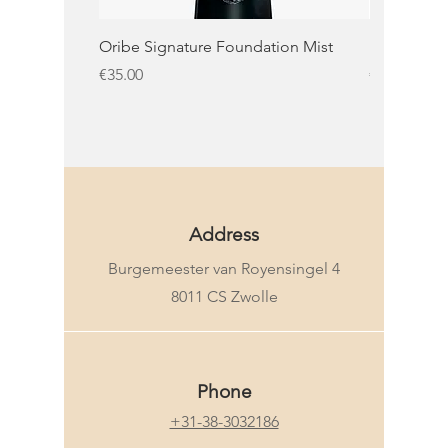
Oribe Signature Foundation Mist
KMS Moist 
Price
Price
€35.00
€32.50
KMS
Address
Burgemeester van Royensingel 4
8011 CS Zwolle
Phone
+31-38-3032186