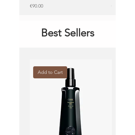
Price
Price
€90.00
€62.00
Best Sellers
Add to Cart
Add to 