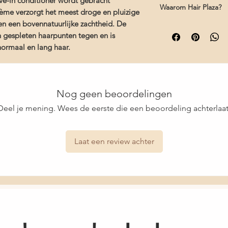
ave-in conditioner wordt gebracht
Trimethicone, Dimet
- Speciaal ontwikkeld
Waarom Hair Plaza?
cream in vochtig haa
- Tarwe aminozuren v
ème verzorgt het meest droge en pluizige
Acryloyldimethyltaur
haar
drogen en stylen naa
glanzen
 en een bovennatuurlijke zachtheid. De
Gratis verzending 
Parfum/Fragrance, Ol
- Moringa extracten, 
en gespleten haarpunten tegen en is
Deskundig advies b
Alcohol, Chlorphenes
natuurlijke haarkleur 
 normaal en lang haar.
producten voor jo
Tetrasodium EDTA, So
- Gehydrolyseerde k
Snelle levering en
Glycerin, Bis-Behenyl
tegen invloeden van b
Dilinoleyl Dimer Dili
- Kaempfaria Galanga
Helianthus Annuus (S
natuurlijke UV-besch
Benzyl Ether Myrista
Nog geen beoordelingen
- Plantaardige extrac
Chloride, Styrax Ben
- Glycerine voegt vol
Deel je mening. Wees de eerste die een beoordeling achterlaat
Acids, Hydrolyzed Jo
haar toe
Protein, Hydrolyzed S
Silanetriol, Hydrolyz
Laat een review achter
Silanetriol, Hydrolyz
Phenoxyethanol, Kaem
Leontopodium Alpinu
Citrullus Lanatus (Wa
Benzoate, Citric Acid
Disodium EDTA, Ethylh
Pericarp Extract, Mor
Disodium Phosphate, P