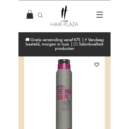
🚚 Gratis verzending vanaf €75 | ⚡ Vandaag
besteld, morgen in huis | 💇‍♀️ Salonkwaliteit
producten