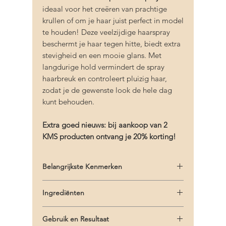
ideaal voor het creëren van prachtige
krullen of om je haar juist perfect in model
te houden! Deze veelzijdige haarspray
beschermt je haar tegen hitte, biedt extra
stevigheid en een mooie glans. Met
langdurige hold vermindert de spray
haarbreuk en controleert pluizig haar,
zodat je de gewenste look de hele dag
kunt behouden.
Extra goed nieuws: bij aankoop van 2
KMS producten ontvang je 20% korting!
Belangrijkste Kenmerken
Extra versteviging en langdurige hold
Ingrediënten
Vermindert haarbreuk en pluizig haar
Biedt hittebescherming en natuurlijke
Hydrofluorocarbon 152A, Alcohol Denat.,
glans
Gebruik en Resultaat
Acrylates Copolymer, Mentha Aquatica