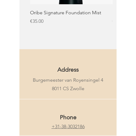
Oribe Signature Foundation Mist
KMS Moist 
Price
Price
€35.00
€32.50
KMS
Address
Burgemeester van Royensingel 4
8011 CS Zwolle
Phone
+31-38-3032186