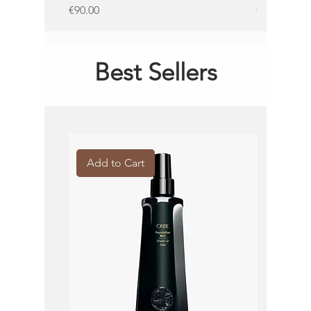
Price
Price
€90.00
€62.00
Best Sellers
Add to Cart
Add to 