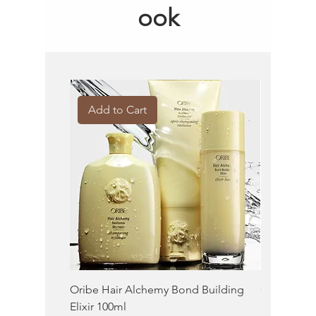
ook
Add to Cart
Add to 
Oribe Hair Alchemy Bond Building
Oribe Balm
Elixir 100ml
100ml