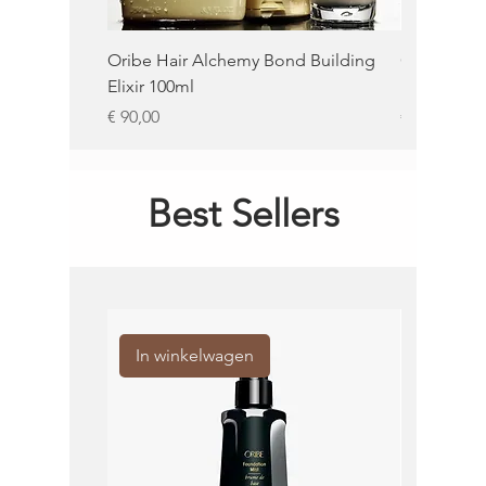
Oribe Hair Alchemy Bond Building
Oribe Balm
Elixir 100ml
100ml
Prijs
Prijs
€ 90,00
€ 62,00
Best Sellers
In winkelwagen
In win