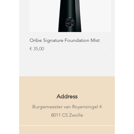
Oribe Signature Foundation Mist
KMS Moist 
Prijs
Prijs
€ 35,00
€ 32,50
KMS
Address
Burgemeester van Royensingel 4
8011 CS Zwolle