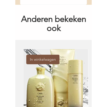
Anderen bekeken
ook
In winkelwagen
In win