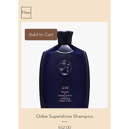
Filter
Add to Cart
Oribe Supershine Shampoo
Price
€62.00