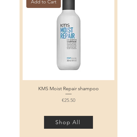
Add to Cart
KMS Moist Repair shampoo
Price
€25.50
KMS
Shop All