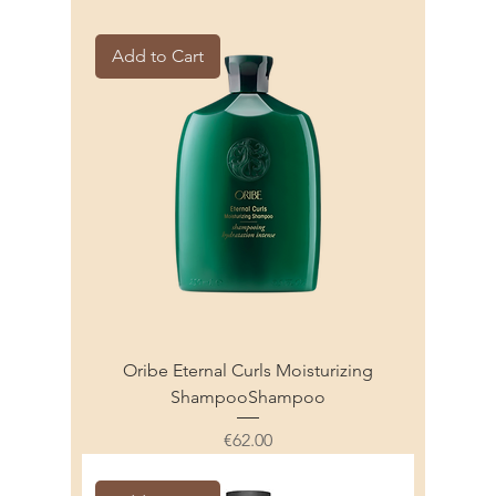
Add to Cart
Oribe Eternal Curls Moisturizing
ShampooShampoo
Price
€62.00