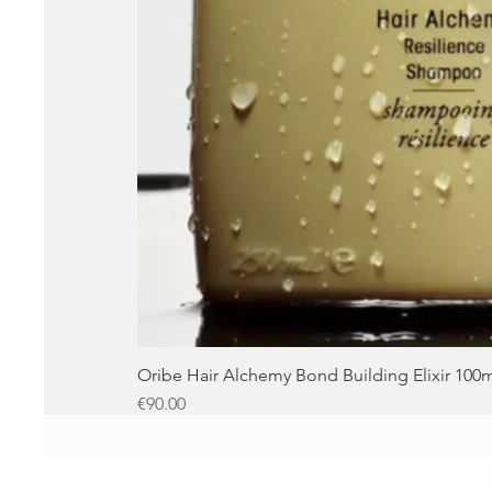
Oribe Hair Alchemy Bond Building Elixir 100
Price
€90.00