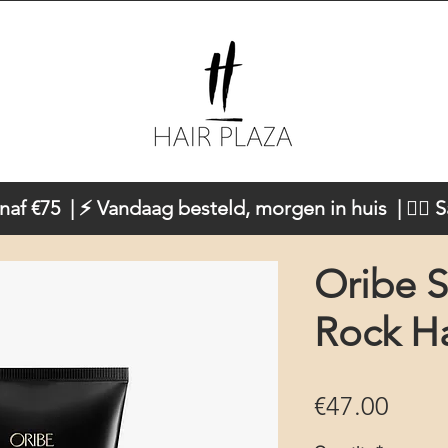
naf €75 | ⚡ Vandaag besteld, morgen in huis | 💇‍♀️ 
Oribe S
Rock H
Price
€47.00