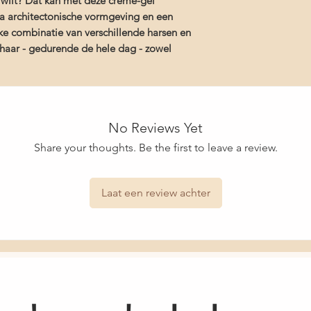
j wilt? Dat kan met deze crème-gel
Hydrolyzed Keratin, K
Apigenin, Acrylates/
na architectonische vormgeving en een
Acrylamidopropyltri
e combinatie van verschillende harsen en
Copolymer, Acrylates
 haar - gedurende de hele dag - zowel
Crosspolymer, Oleanol
Polyquaternium-59, 
Hydrogenated Castor
Meadowfoamate, Polys
Butylene Glycol, Hexy
No Reviews Yet
Ethylhexyl Methoxyci
Liquidum/Mineral Oil
Share your thoughts. Be the first to leave a review.
EDTA, Citric Acid, P
Limonene, Hexyl Cinna
Laat een review achter