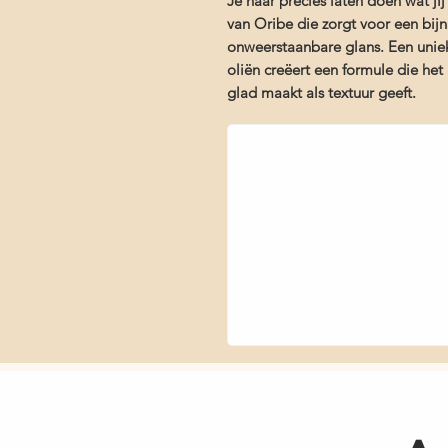
Je haar precies laten doen wat ji
van Oribe die zorgt voor een bij
onweerstaanbare glans. Een uniek
oliën creëert een formule die het
glad maakt als textuur geeft.