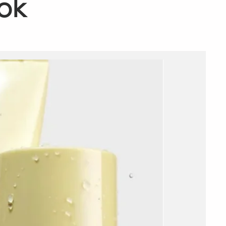
ok
Add to C