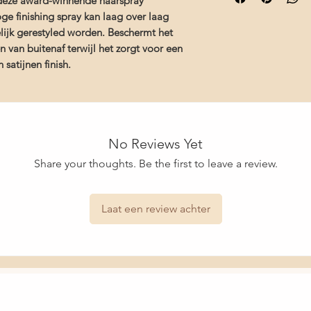
is deze award-winnende haarspray
Caprolactam/DMAPA 
producten voor jo
haar en geeft het e
oge finishing spray kan laag over laag
Octylacrylamide/Acry
Snelle levering en
- Kukui Seed Oil hydr
ijk gerestyled worden. Beschermt het
Copolymer, Parfum/F
bescherming tegen i
 van buitenaf terwijl het zorgt voor een
Cyclopentasiloxane, 
- Hydrogenated Cotto
Aqua/Water/Eau, Eth
satijnen finish.
stimuleert de elastici
Panthenol, Butylene 
Oil, Glycerin, Hydrol
Polyquaternium-59, 
Stearate, Citrullus L
Gnaphalium Leontopod
No Reviews Yet
Chinensis Fruit Extra
Share your thoughts. Be the first to leave a review.
Phenoxyethanol, Leu
Filtrate, Limonene, H
Laat een review achter