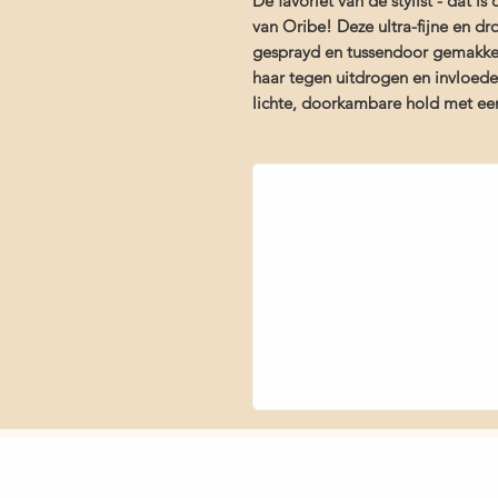
De favoriet van de stylist - dat 
van Oribe! Deze ultra-fijne en dr
gesprayd en tussendoor gemakkel
haar tegen uitdrogen en invloeden
lichte, doorkambare hold met een 