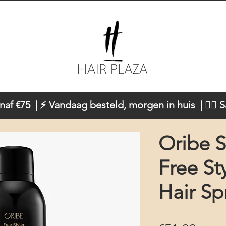
naf €75 | ⚡ Vandaag besteld, morgen in huis | 💇‍♀️ 
Oribe S
Free St
Hair Sp