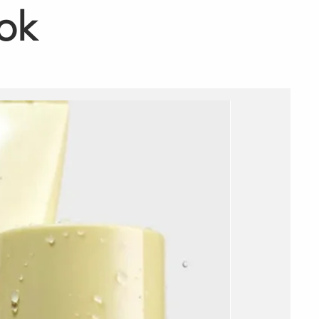
ok
Add to C