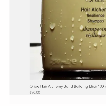
Oribe Hair Alchemy Bond Building Elixir 100
Price
€90.00