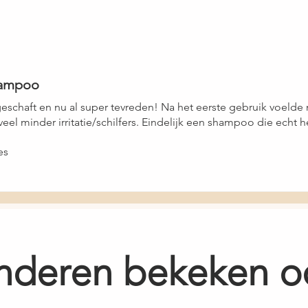
Potassium Sorbate, 
Phenoxyethanol, Par
Limonene, Linalool, C
ed
hampoo
chaft en nu al super tevreden! Na het eerste gebruik voelde
 veel minder irritatie/schilfers. Eindelijk een shampoo die echt h
es
nderen bekeken o