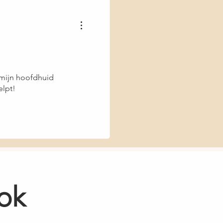
Sodium Benzoate, Chlorphenesin,
fum/Fragrance, Hexyl Cinnamal,
I 77891 (Titanium Dioxide)
 mijn hoofdhuid
elpt!
ok