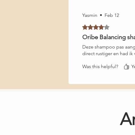
Yasmin
•
Feb 12
Rated 4 out of 5 stars.
Verifi
Oribe Balancing s
Deze shampoo pas aanges
direct rustiger en had ik
Was this helpful?
Y
A