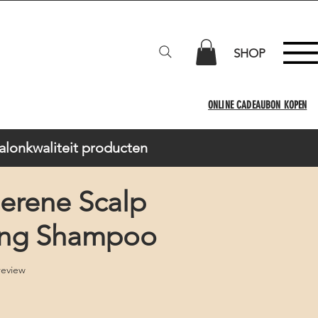
SHOP
ONLINE CADEAUBON KOPEN
Salonkwaliteit producten
erene Scalp
ing Shampoo
f five stars based on 1 review
 review