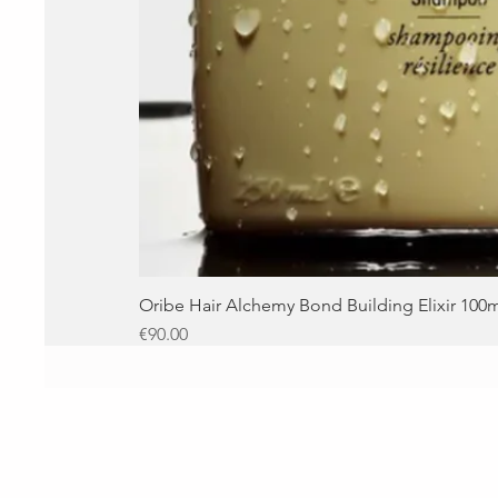
Oribe Hair Alchemy Bond Building Elixir 100
Price
€90.00