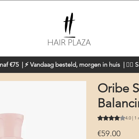
naf €75 | ⚡ Vandaag besteld, morgen in huis | 💇‍♀️ 
Oribe S
Balanc
Rating is 4.0 out o
4.0 | 1
Price
€59.00