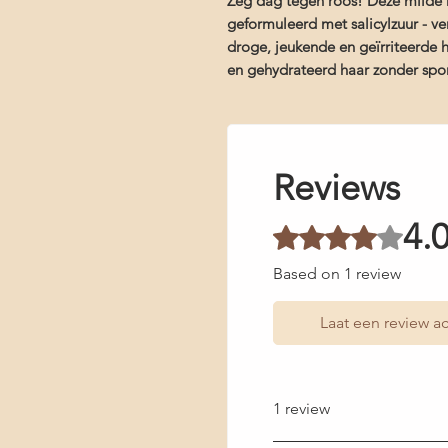
Zeg dag tegen roos! Deze milde
geformuleerd met salicylzuur - ve
droge, jeukende en geïrriteerde 
en gehydrateerd haar zonder spo
Reviews
4.
Rated 4 out of 5 stars.
Based on 1 review
Laat een review ac
1 review