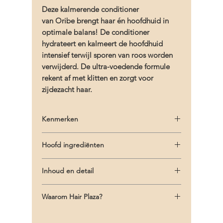
Deze kalmerende conditioner
van Oribe brengt haar én hoofdhuid in
optimale balans! De conditioner
hydrateert en kalmeert de hoofdhuid
intensief terwijl sporen van roos worden
verwijderd. De ultra-voedende formule
rekent af met klitten en zorgt voor
zijdezacht haar.
Kenmerken
- Hydrateert hoofdhuid en haar intensief
Hoofd ingrediënten
- Zorgt voor een gezonde vochtbalans
- Ontklit het haar terwijl de elasticiteit wordt
- Oribe Signature Complex (watermeloen,
versterkt en hersteld
Inhoud en detail
lychee en Edelwess bloem extracten)
- Verzacht en kalmeert de hoofdhuid
beschermen het haar tegen oxidatieve
Inhoud: 200 ml/6.8 fl.oz. | Ingrediënten:
- Zorgt voor zijdezacht haal
stress, veroudering en de afbraak van
Waarom Hair Plaza?
Aqua/Water/Eau, Behentrimonium Chloride,
- Veilig voor gekleurd haar, natuurlijke UV-
natuurlijke keratine
Butylene Glycol, Cetyl Alcohol, Cetyl Esters,
bescherming
Gratis verzending vanaf €75!
- Extract van de acaciaboom voedt en
Caprylic/Capric Triglyceride, Dimethicone,
- Vrij van parabenen, sulfaten of