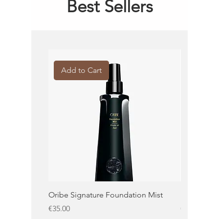
Best Sellers
Add to Cart
Add to 
Oribe Signature Foundation Mist
KMS Moist 
Price
Price
€35.00
€32.50