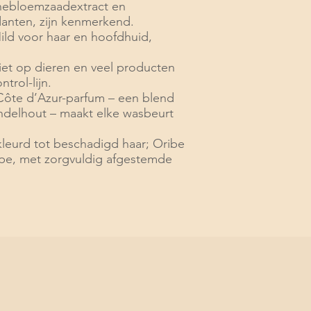
nnebloemzaadextract en
danten, zijn kenmerkend.
Mild voor haar en hoofdhuid,
niet op dieren en veel producten
ntrol-lijn.
 Côte d’Azur-parfum – een blend
andelhout – maakt elke wasbeurt
gekleurd tot beschadigd haar; Oribe
ype, met zorgvuldig afgestemde