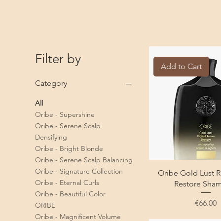
Filter by
Add to Cart
Category
All
Oribe - Supershine
Oribe - Serene Scalp
Densifying
Oribe - Bright Blonde
Oribe - Serene Scalp Balancing
Oribe - Signature Collection
Oribe Gold Lust R
Oribe - Eternal Curls
Restore Sha
Oribe - Beautiful Color
Price
€66.00
ORIBE
Oribe - Magnificent Volume