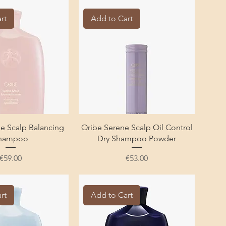
rt
Add to Cart
e Scalp Balancing
Oribe Serene Scalp Oil Control
hampoo
Dry Shampoo Powder
Price
Price
€59.00
€53.00
rt
Add to Cart