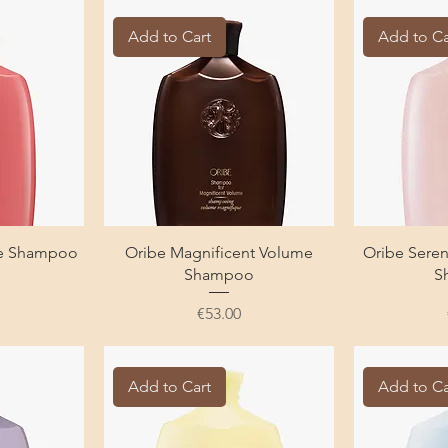
Add to Cart
Add to Ca
de Shampoo
Oribe Magnificent Volume
Oribe Seren
Shampoo
S
Price
€53.00
Add to Cart
Add to Ca