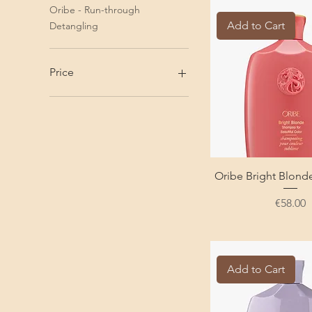
Oribe - Run-through
Add to Cart
Detangling
Price
€48
€66
Oribe Bright Blon
Price
€58.00
Add to Cart