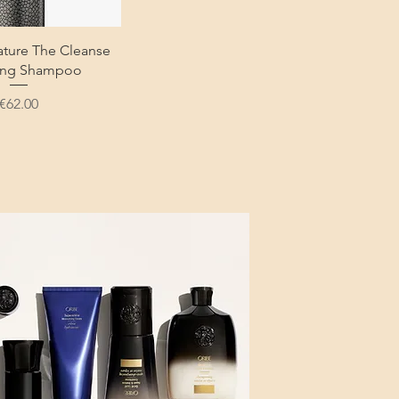
ature The Cleanse
ying Shampoo
Price
€62.00