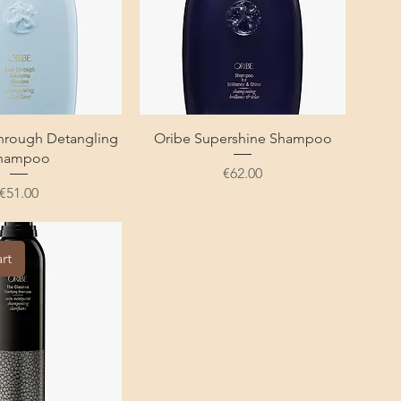
hrough Detangling
Oribe Supershine Shampoo
hampoo
Price
€62.00
Price
€51.00
rt