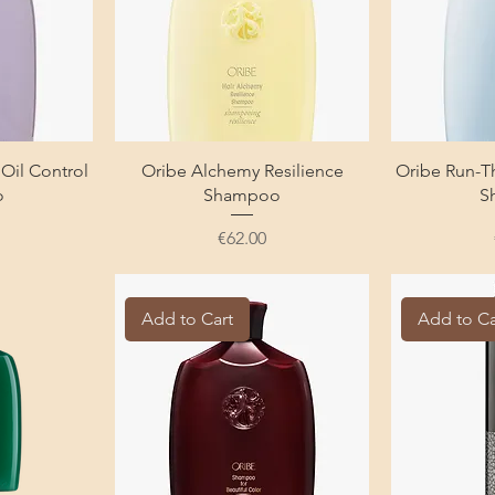
Oil Control
Oribe Alchemy Resilience
Oribe Run-T
o
Shampoo
S
Price
€62.00
Add to Cart
Add to Ca