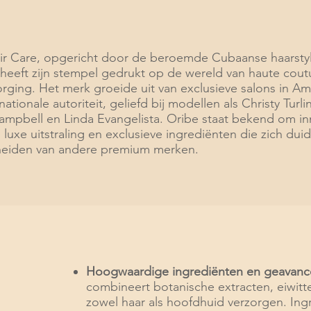
ir Care, opgericht door de beroemde Cubaanse haarstyl
 heeft zijn stempel gedrukt op de wereld van haute cout
rging. Het merk groeide uit van exclusieve salons in Am
nationale autoriteit, geliefd bij modellen als Christy Turli
mpbell en Linda Evangelista. Oribe staat bekend om in
 luxe uitstraling en exclusieve ingrediënten die zich duid
eiden van andere premium merken.​
Hoogwaardige ingrediënten en geavanc
combineert botanische extracten, eiwit
zowel haar als hoofdhuid verzorgen. Ing