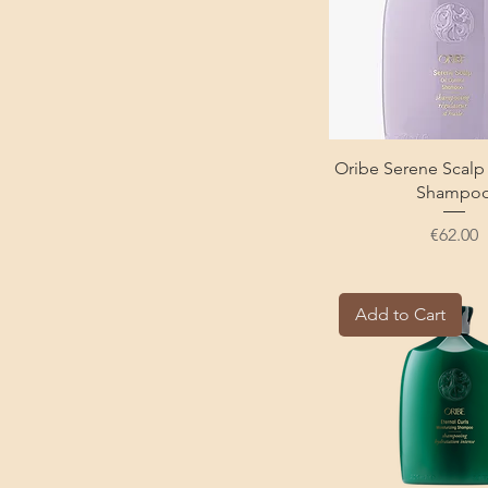
Oribe Serene Scalp 
Shampo
Price
€62.00
Add to Cart