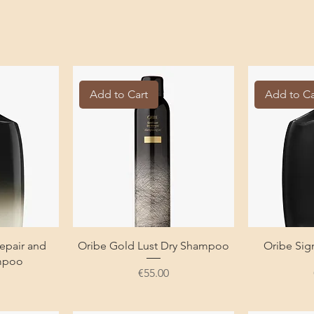
Add to Cart
Add to Ca
epair and
Oribe Gold Lust Dry Shampoo
Oribe Si
mpoo
Price
€55.00