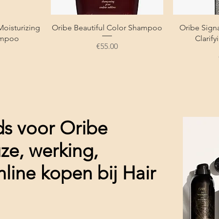
Moisturizing
Oribe Beautiful Color Shampoo
Oribe Sign
mpoo
Clarif
Price
€55.00
ds voor Oribe
e, werking,
nline kopen bij Hair