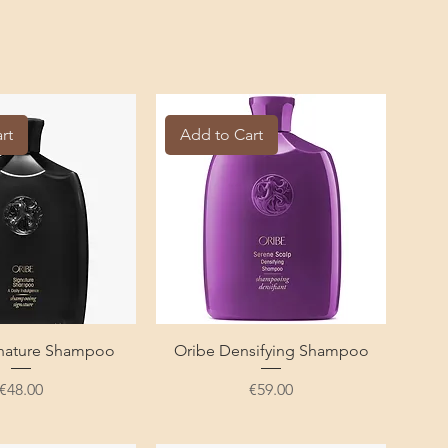
rt
Add to Cart
gnature Shampoo
Oribe Densifying Shampoo
Price
Price
€48.00
€59.00