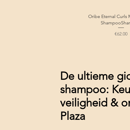
Oribe Eternal Curls 
ShampooSha
Price
€62.00
De ultieme gi
shampoo: Keuz
veiligheid & o
Plaza