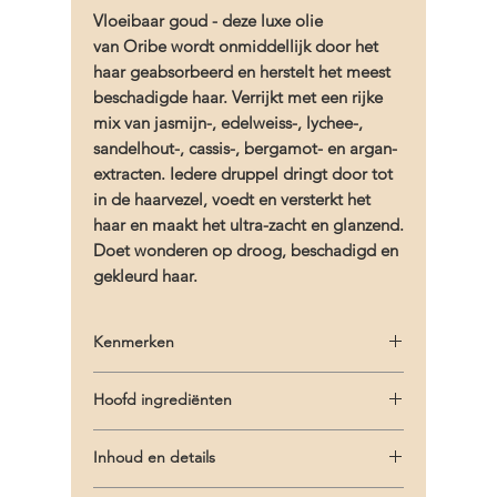
Vloeibaar goud - deze luxe olie
van Oribe wordt onmiddellijk door het
haar geabsorbeerd en herstelt het meest
beschadigde haar. Verrijkt met een rijke
mix van jasmijn-, edelweiss-, lychee-,
sandelhout-, cassis-, bergamot- en argan-
extracten. Iedere druppel dringt door tot
in de haarvezel, voedt en versterkt het
haar en maakt het ultra-zacht en glanzend.
Doet wonderen op droog, beschadigd en
gekleurd haar.
Kenmerken
- Luxueuze lichtgewicht olie
Hoofd ingrediënten
- Helpt schade voorkomen en beschermt
het haar zonder te verzwaren
Hoofdingrediënten:
- Voegt langs en zachtheid toe, vermindert
Inhoud en details
- Oribe Signature Complex (watermeloen,
pluis en ontklit
lychee en Edelwess bloem extracten)