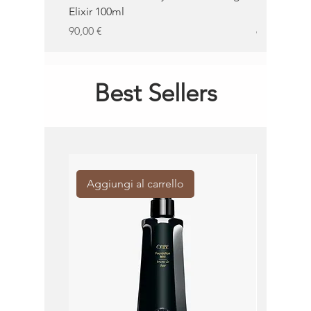
Elixir 100ml
100ml
Prezzo
Prezzo
90,00 €
62,00 €
Best Sellers
Aggiungi al carrello
Aggiung