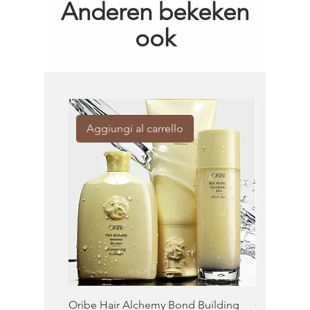
Anderen bekeken
ook
Aggiungi al carrello
Aggiung
Oribe Hair Alchemy Bond Building
Oribe Balm