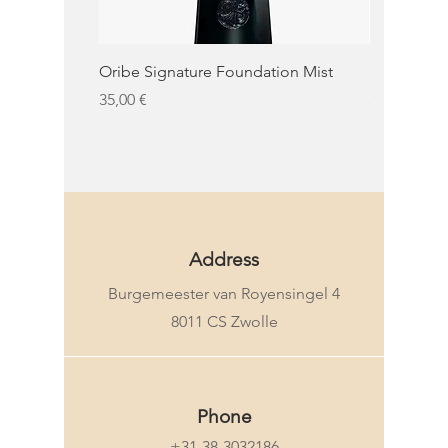
Oribe Signature Foundation Mist
KMS Moist 
Prezzo
Prezzo
35,00 €
32,50 €
KMS
Address
Burgemeester van Royensingel 4
8011 CS Zwolle
Phone
+31-38-3032186