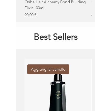
Oribe Hair Alchemy Bond Building
Oribe Balm
Elixir 100ml
100ml
Prezzo
Prezzo
90,00 €
62,00 €
Best Sellers
Aggiungi al carrello
Aggiung