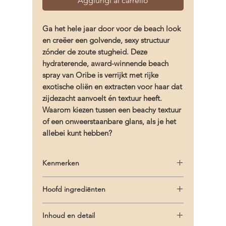
Aggiungi al carrello
Ga het hele jaar door voor de beach look
en creëer een golvende, sexy structuur
zónder de zoute stugheid. Deze
hydraterende, award-winnende beach
spray van Oribe is verrijkt met rijke
exotische oliën en extracten voor haar dat
zijdezacht aanvoelt én textuur heeft.
Waarom kiezen tussen een beachy textuur
of een onweerstaanbare glans, als je het
allebei kunt hebben?
Kenmerken
- Een golvende textuur zonder zoute
Hoofd ingrediënten
stugheid
- Hydrateert, verzorgt en voegt glans toe
-
Oribe
Signature Complex (watermeloen,
- Speciaal ontworpen spuitmechanisme voor
Inhoud en detail
lychee en Edelwess bloem extracten)
een golvende textuur