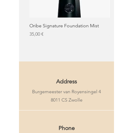
Oribe Signature Foundation Mist
KMS Moist 
Prezzo
Prezzo
35,00 €
32,50 €
KMS
Address
Burgemeester van Royensingel 4
8011 CS Zwolle
Phone