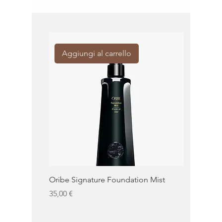
Aggiungi al carrello
Aggiung
Oribe Signature Foundation Mist
KMS Moist 
Prezzo
Prezzo
35,00 €
32,50 €
KMS