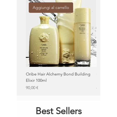
Aggiungi al carrello
Aggiung
Oribe Hair Alchemy Bond Building
Oribe Balm
Elixir 100ml
100ml
Prezzo
Prezzo
90,00 €
62,00 €
Best Sellers