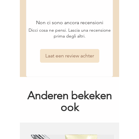
Snelle levering en scherpe prijzen.
Pareth-3, Sodium Hydroxide, Glycerin,
Mentha Aquatica Extract, Rhodiola Rosea
Root Extract, Tocopherol, Phenoxyethanol,
Non ci sono ancora recensioni
Potassium Sorbate, Sorbic Acid,
Fragrance/Parfum, Limonene.
Dicci cosa ne pensi. Lascia una recensione
prima degli altri.
Laat een review achter
Anderen bekeken
ook