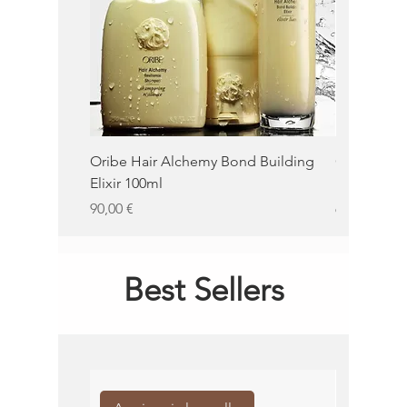
Oribe Hair Alchemy Bond Building
Oribe Balm
Elixir 100ml
100ml
Prezzo
Prezzo
90,00 €
62,00 €
Best Sellers