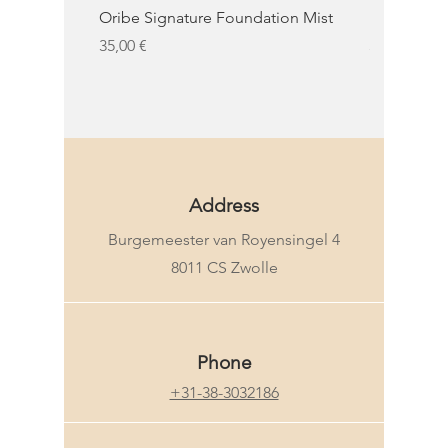
Oribe Signature Foundation Mist
KMS Moist 
Prezzo
Prezzo
35,00 €
32,50 €
KMS
Address
Burgemeester van Royensingel 4
8011 CS Zwolle
Phone
+31-38-3032186