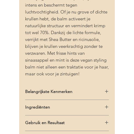
intens en beschermt tegen
luchtvochtigheid. Of je nu grove of dichte
krullen hebt, de balm activeert je
natuurlijke structuur en vermindert krimp
tot wel 70%. Dankzij de lichte formule,
verrijkt met Shea Butter en ricinusolie,
blijven je krullen veerkrachtig zonder te
verzwaren. Met frisse hints van
sinaasappel en mint is deze vegan styling
balm niet alleen een traktatie voor je haar,
maar ook voor je zintuigen!
Belangrijkste Kenmerken
Voedende balsem voor krullend en
Ingrediënten
kroezend haar
Activeert, hydrateert en definieert
Water/Aqua/Eau, Ricinus Communis (Castor)
krullen
Gebruik en Resultaat
Seed Oil, Butyrospermum Parkii (Shea)
Beschermt tegen pluis en
Butter, Propanediol, Sodium
Gebruik:
Breng de
KMS Curl Up Twisting