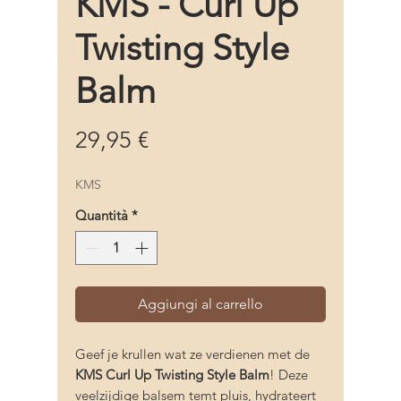
KMS - Curl Up
Twisting Style
Balm
Prezzo
29,95 €
KMS
Quantità
*
Aggiungi al carrello
Geef je krullen wat ze verdienen met de
KMS Curl Up Twisting Style Balm
!
Deze
veelzijdige balsem temt pluis, hydrateert