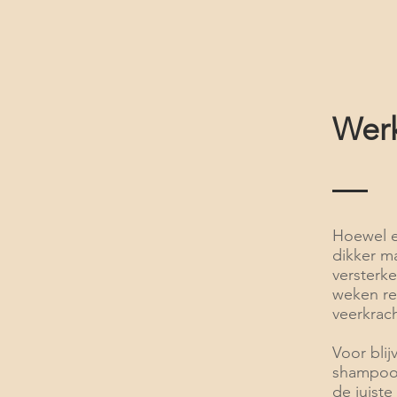
Werk
Hoewel e
dikker ma
versterk
weken re
veerkrach
Voor blij
shampoo 
de juiste