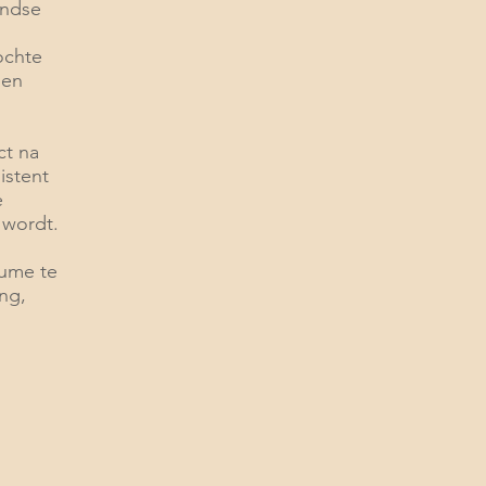
andse
ochte
 en
ct na
istent
e
 wordt.
ume te
ng,