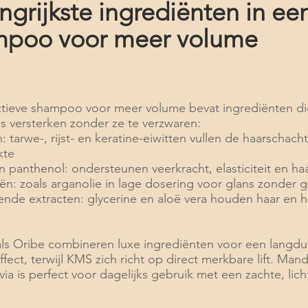
ngrijkste ingrediënten in e
mpoo voor meer volume
ctieve shampoo voor meer volume bevat ingrediënten di
s versterken zonder ze te verzwaren:
: tarwe-, rijst- en keratine-eiwitten vullen de haarschach
kte
n panthenol: ondersteunen veerkracht, elasticiteit en ha
iën: zoals arganolie in lage dosering voor glans zonder 
ende extracten: glycerine en aloë vera houden haar en 
ls Oribe combineren luxe ingrediënten voor een langdu
fect, terwijl KMS zich richt op direct merkbare lift. Mand
ia is perfect voor dagelijks gebruik met een zachte, lich