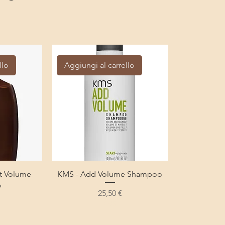
llo
Aggiungi al carrello
t Volume
KMS - Add Volume Shampoo
o
Prezzo
25,50 €
KMS