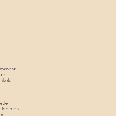
rmanent
 te
enkele
oede
tioner en
ert