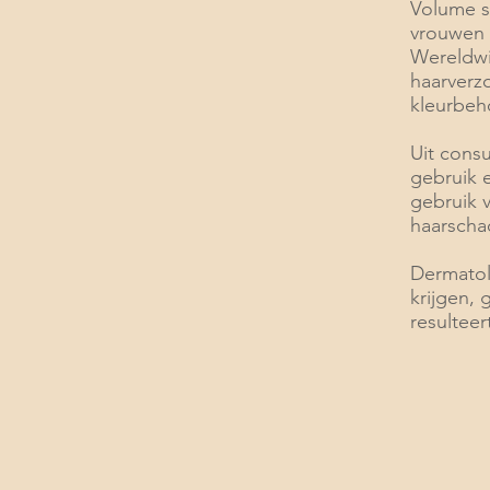
Volume s
vrouwen 
Wereldwi
haarverz
kleurbeh
Uit cons
gebruik e
gebruik 
haarschac
Dermatol
krijgen,
resulteer