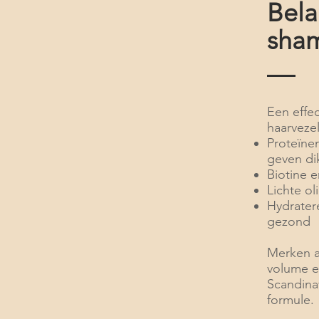
Bela
sha
Een effe
haarvezel
Proteïnen
geven di
Biotine e
Lichte ol
Hydrater
gezond
Merken a
volume ef
Scandinav
formule.