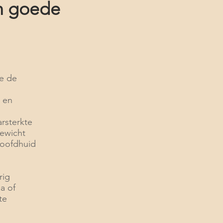
en goede
e de
t en
arsterkte
gewicht
hoofdhuid
rig
a of
te