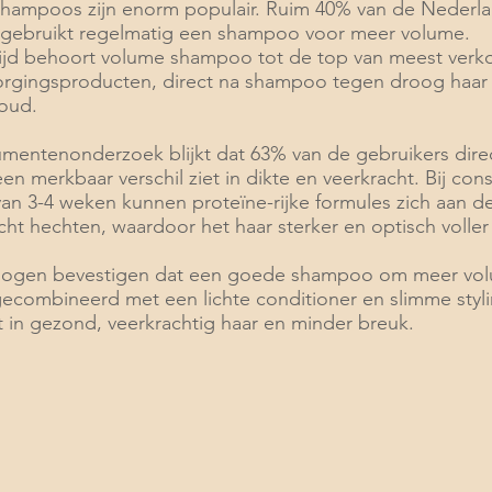
hampoos zijn enorm populair. Ruim 40% van de Nederl
gebruikt regelmatig een shampoo voor meer volume.
jd behoort volume shampoo tot de top van meest verk
orgingsproducten, direct na shampoo tegen droog haar
oud.
umentenonderzoek blijkt dat 63% van de gebruikers dire
en merkbaar verschil ziet in dikte en veerkracht. Bij cons
van 3-4 weken kunnen proteïne-rijke formules zich aan d
ht hechten, waardoor het haar sterker en optisch voller
ogen bevestigen dat een goede shampoo om meer vol
 gecombineerd met een lichte conditioner en slimme styli
t in gezond, veerkrachtig haar en minder breuk.