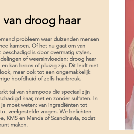
 van droog haar
komend probleem waar duizenden mensen
 mee kampen. Of het nu gaat om van
t beschadigd is door overmatig stylen,
delingen of weersinvloeden: droog haar
en kan broos of pluizig zijn. Dit leidt niet
 look, maar ook tot een ongemakkelijk
rige hoofdhuid of zelfs haarbreuk.
rkt tal van shampoos die speciaal zijn
chadigd haar, met en zonder sulfaten. In
t je moet weten: van ingrediënten tot
 tot veelgestelde vragen. We belichten
be, KMS en Manda of Scandinavia, zodat
kunt maken.