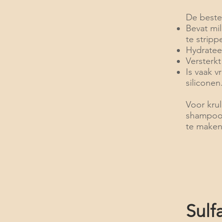
De beste
Bevat mil
te stripp
Hydrateer
Versterk
Is vaak v
siliconen
Voor krul
shampoo 
te maken,
Sulf