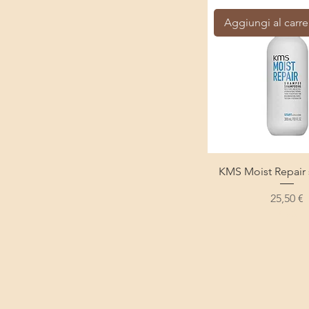
Aggiungi al carre
KMS Moist Repai
Prezzo
25,50 €
KMS