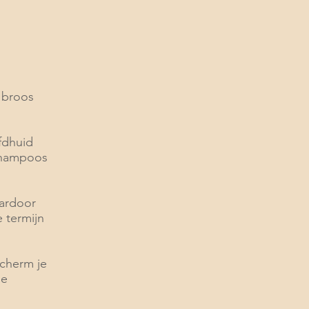
, broos
fdhuid
 shampoos
aardoor
 termijn
cherm je
ie