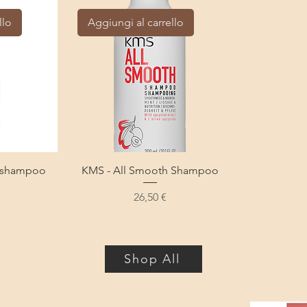
llo
Aggiungi al carrello
r shampoo
KMS - All Smooth Shampoo
Prezzo
26,50 €
KMS
Shop All