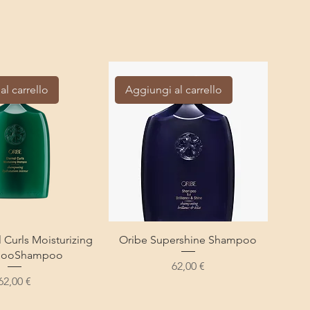
al carrello
Aggiungi al carrello
l Curls Moisturizing
Oribe Supershine Shampoo
pooShampoo
Prezzo
62,00 €
Prezzo
62,00 €