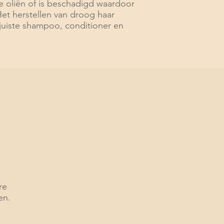
ke oliën of is beschadigd waardoor
et herstellen van droog haar
juiste shampoo, conditioner en
re
en.