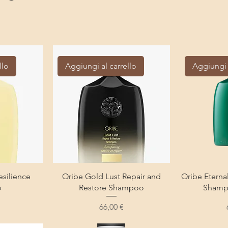
llo
Aggiungi al carrello
Aggiungi 
silience
Oribe Gold Lust Repair and
Oribe Eterna
o
Restore Shampoo
Sham
Prezzo
66,00 €