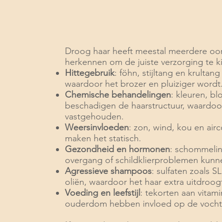
Droog haar heeft meestal meerdere oorz
herkennen om de juiste verzorging te k
Hittegebruik
: föhn, stijltang en krultan
waardoor het brozer en pluiziger wordt
Chemische behandelingen
: kleuren, b
beschadigen de haarstructuur, waardo
vastgehouden.
Weersinvloeden
: zon, wind, kou en air
maken het statisch.
Gezondheid en hormonen
: schommelin
overgang of schildklierproblemen kunn
Agressieve shampoos
: sulfaten zoals S
oliën, waardoor het haar extra uitdroog
Voeding en leefstijl
: tekorten aan vitami
ouderdom hebben invloed op de vochtba