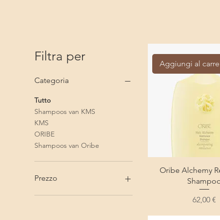
Filtra per
Aggiungi al carre
Categoria
Tutto
Shampoos van KMS
KMS
ORIBE
Shampoos van Oribe
Oribe Alchemy Re
Prezzo
Shampo
Prezzo
62,00 €
25 €
66 €