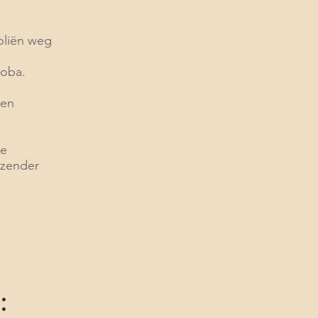
 oliën weg
joba.
 en
de
nzender
: