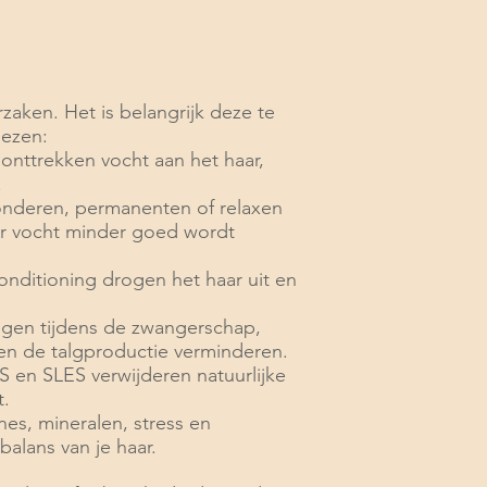
aken. Het is belangrijk deze te
iezen:
g onttrekken vocht aan het haar,
.
londeren, permanenten of relaxen
or vocht minder goed wordt
conditioning drogen het haar uit en
gen tijdens de zwangerschap,
en de talgproductie verminderen.
LS en SLES verwijderen natuurlijke
t.
nes, mineralen, stress en
lans van je haar.