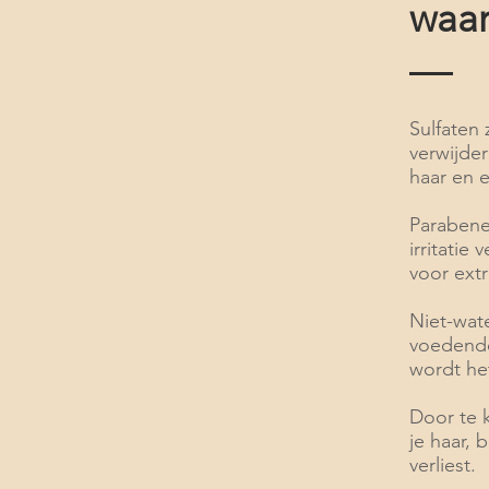
waa
Sulfaten
verwijde
haar en 
Parabene
irritatie
voor extr
Niet-wat
voedende
wordt het
Door te 
je haar, 
verliest.