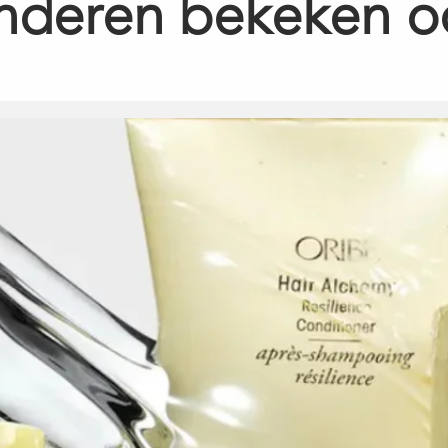
nderen bekeken o
Alcohol, Pentaerythrit
Hydroxyhydrocinnama
Gluconate, Sodium H