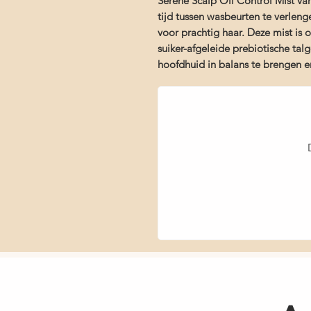
Serene Scalp Oil Control Mist va
tijd tussen wasbeurten te verle
voor prachtig haar. Deze mist is
suiker-afgeleide prebiotische t
hoofdhuid in balans te brengen e