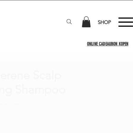
SHOP
ONLINE CADEAUBON KOPEN
Salonkwaliteit producten
erene Scalp
ing Shampoo
ensione, la valutazione è 4.0 su cinque stelle
 recensione
zo