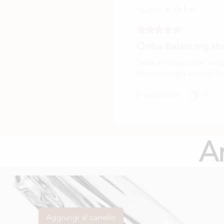
Yasmin
•
12 feb
Valutazione 4 stelle su 5
Verifi
Oribe Balancing s
Deze shampoo pas aanges
direct rustiger en had ik
È stata utile?
Sì
A
Aggiungi al carrello