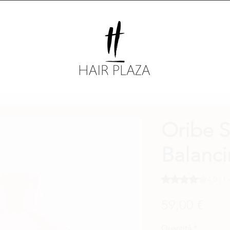
naf €75 | ⚡ Vandaag besteld, morgen in huis | 💇‍♀️ 
Oribe S
Balanc
Sulla base di 1 rec
4.0 | 1
Prez
59,00 €
Quantità
*