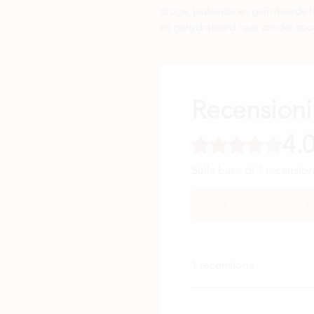
droge, jeukende en geïrriteerde 
en gehydrateerd haar zonder spo
Recensioni
4.
Valutazione 4 stelle su 5
Sulla base di 1 recensio
Laat een review ac
1 recensione