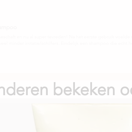
Phenoxyethanol, Par
Limonene, Linalool, C
.
cato
hampoo
chaft en nu al super tevreden! Na het eerste gebruik voelde
 veel minder irritatie/schilfers. Eindelijk een shampoo die echt h
nderen bekeken o