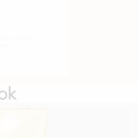
fum/Fragrance, Hexyl Cinnamal,
I 77891 (Titanium Dioxide)
 mijn hoofdhuid
elpt!
ok