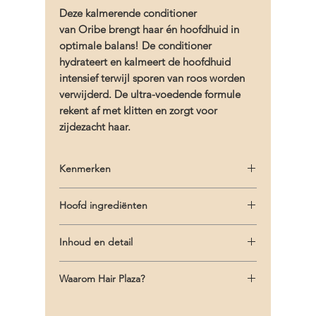
Deze kalmerende conditioner
van Oribe brengt haar én hoofdhuid in
optimale balans! De conditioner
hydrateert en kalmeert de hoofdhuid
intensief terwijl sporen van roos worden
verwijderd. De ultra-voedende formule
rekent af met klitten en zorgt voor
zijdezacht haar.
Kenmerken
- Hydrateert hoofdhuid en haar intensief
Hoofd ingrediënten
- Zorgt voor een gezonde vochtbalans
- Ontklit het haar terwijl de elasticiteit wordt
- Oribe Signature Complex (watermeloen,
versterkt en hersteld
Inhoud en detail
lychee en Edelwess bloem extracten)
- Verzacht en kalmeert de hoofdhuid
beschermen het haar tegen oxidatieve
Inhoud: 200 ml/6.8 fl.oz. | Ingrediënten:
- Zorgt voor zijdezacht haal
stress, veroudering en de afbraak van
Waarom Hair Plaza?
Aqua/Water/Eau, Behentrimonium Chloride,
- Veilig voor gekleurd haar, natuurlijke UV-
natuurlijke keratine
Butylene Glycol, Cetyl Alcohol, Cetyl Esters,
bescherming
Gratis verzending vanaf €75!
- Extract van de acaciaboom voedt en
Caprylic/Capric Triglyceride, Dimethicone,
- Vrij van parabenen, sulfaten of