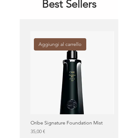
Best Sellers
Aggiungi al carrello
Aggiung
Oribe Signature Foundation Mist
KMS Moist 
Prezzo
Prezzo
35,00 €
32,50 €