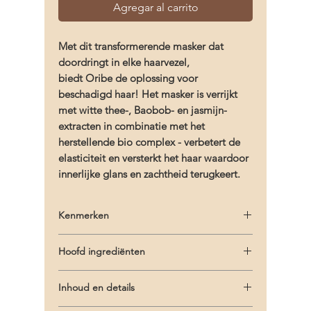
Agregar al carrito
Met dit transformerende masker dat
doordringt in elke haarvezel,
biedt Oribe de oplossing voor
beschadigd haar! Het masker is verrijkt
met witte thee-, Baobob- en jasmijn-
extracten in combinatie met het
herstellende bio complex - verbetert de
elasticiteit en versterkt het haar waardoor
innerlijke glans en zachtheid terugkeert.
Kenmerken
- Zorgt voor intense voeding en hydratatie
Hoofd ingrediënten
- Versterkt iedere vezel en vult zwakke
plekken op
- Oribe Signature Complex (watermeloen,
- Verbetert de elasticiteit van het haar
Inhoud en details
lychee en Edelwess bloem extracten)
- Voegt zachtheid, glans en body toe
beschermen het haar tegen oxidatieve