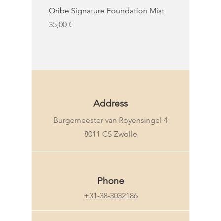
Oribe Signature Foundation Mist
KMS Moist 
Precio
Precio
35,00 €
32,50 €
KMS
Address
Burgemeester van Royensingel 4
8011 CS Zwolle
Phone
+31-38-3032186