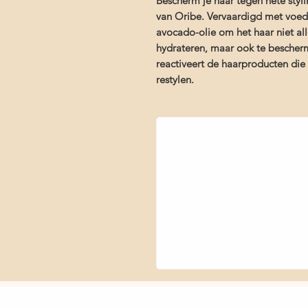
Bescherm je haar tegen hete styli
van Oribe. Vervaardigd met voed
avocado-olie om het haar niet all
hydrateren, maar ook te bescherm
reactiveert de haarproducten die 
restylen.