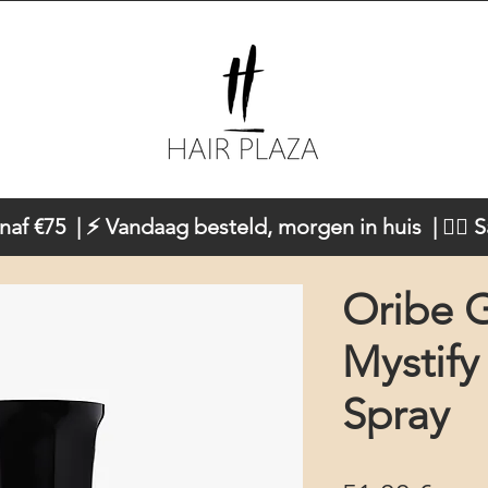
naf €75 | ⚡ Vandaag besteld, morgen in huis | 💇‍♀️ 
Oribe G
Mystify
Spray