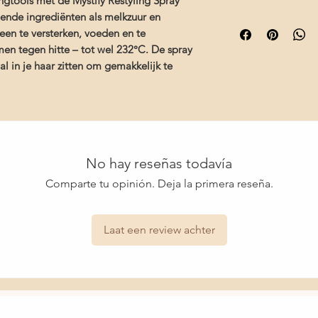
ngtools met de Mystify Restyling Spray
Fruit Extract, Persea
- Thermal Protectio
ende ingrediënten als melkzuur en
Gratis verzending 
Seyal Gum Extract, Ca
veroorzaakt door war
een te versterken, voeden en te
Deskundig advies b
Panthenol, Tocophery
- Melkzuur verzacht, v
producten voor jo
en tegen hitte – tot wel 232°C. De spray
Hydroxypropyltrimoni
van het haar
Snelle levering en
Triethylmonium Dime
al in je haar zitten om gemakkelijk te
- Avocado-olie, rijk 
Dimethicone, PEG-8 
haar en hydrateert
Decylglucoside Cross
- Glycerine en panth
Cetrimonium Bromid
tegen
Meadowfoamate, PEG-
- Acacia extract voed
Silicone Quaternium-
Disuccinate, Dipropyl
No hay reseñas todavía
Polyglyceryl-3 Capra
Comparte tu opinión. Deja la primera reseña.
Cocamidopropyl Beta
PG-Dimonium Chlorid
Sodium Lactate, Argin
Isoleucine, Phenylala
Laat een review achter
Valine, Sodium PCA, 
Citric Acid, Phenoxy
Benzoate, Chlorphene
Hexyl Cinnamal, Limo