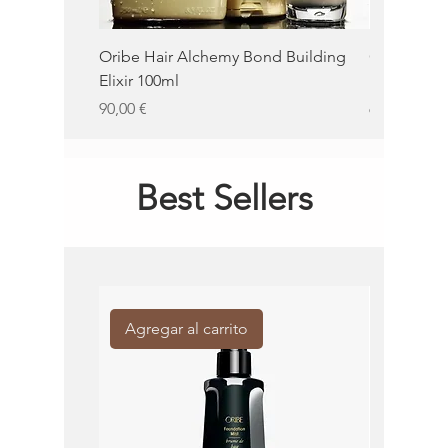
Oribe Hair Alchemy Bond Building
Oribe Balm
Elixir 100ml
100ml
Precio
Precio
90,00 €
62,00 €
Best Sellers
Agregar al carrito
Agregar