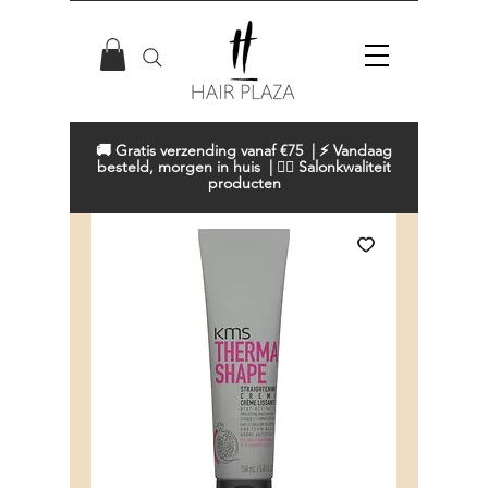
🚚 Gratis verzending vanaf €75 | ⚡ Vandaag
besteld, morgen in huis | 💇‍♀️ Salonkwaliteit
producten