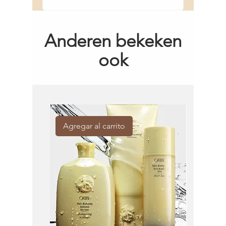
Anderen bekeken
ook
Agregar al carrito
Agregar