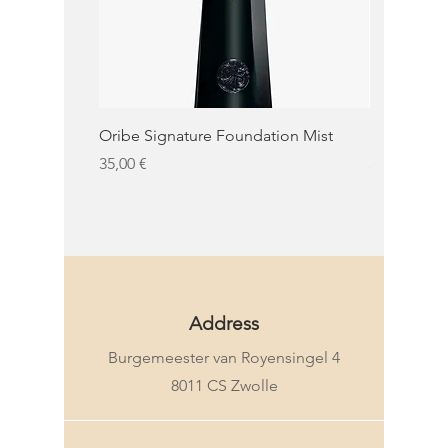
Oribe Signature Foundation Mist
KMS Moist 
Precio
Precio
35,00 €
32,50 €
KMS
Address
Burgemeester van Royensingel 4
8011 CS Zwolle