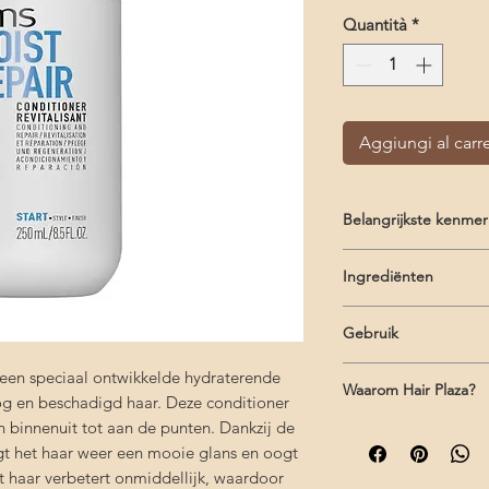
Quantità
*
Aggiungi al carre
Belangrijkste kenme
Hydraterende con
Ingrediënten
Voor droog en be
Herstellende wer
Upcycled Prickly Pear
Makkelijk doorka
Gebruik
creëren van een hyalu
De elasticiteit ver
voor intense hydrate
Gebruik: Masseer de c
 een speciaal ontwikkelde hydraterende
Vrij van SLS/SLES-sulf
Waarom Hair Plaza?
de punten en lengtes
oog en beschadigd haar. Deze conditioner
synthetische kleuren 
intrekken. Spoel daa
an binnenuit tot aan de punten. Dankzij de
Gratis verzending 
Water/Aqua/Eau, Cet
gt het haar weer een mooie glans en oogt
Deskundig advies b
Chloride, Isopropyl 
producten voor jo
Dimethylamine, Lactic
et haar verbetert onmiddellijk, waardoor