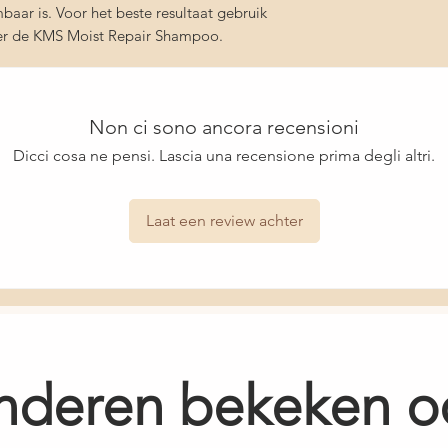
Snelle levering en
Opuntia Ficus-Indica
aar is. Voor het beste resultaat gebruik
Benzoate, Fragrance/
ner de KMS Moist Repair Shampoo.
Methyldihydrojasmona
Heliotropine, Beta-Io
Ylcyclohexanol, Tetr
Cyclodecyl Ethyl Acet
Non ci sono ancora recensioni
Acetyloctahydronap
Dicci cosa ne pensi. Lascia una recensione prima degli altri.
Amyris Balsamifera Ba
Gamma-Decalactone,
Acetyloctahydronapht
Acetyloctahydronapht
Laat een review achter
Hexenyl Salicylate, 
Alcohol, Triethyl Citrat
nderen bekeken o