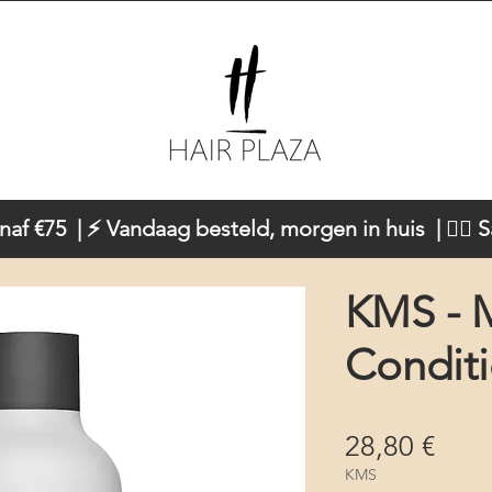
naf €75 | ⚡ Vandaag besteld, morgen in huis | 💇‍♀️ 
KMS - M
Condit
Prez
28,80 €
KMS