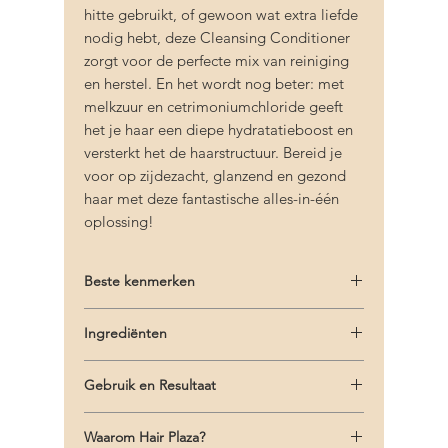
hitte gebruikt, of gewoon wat extra liefde
nodig hebt, deze Cleansing Conditioner
zorgt voor de perfecte mix van reiniging
en herstel. En het wordt nog beter: met
melkzuur en cetrimoniumchloride geeft
het je haar een diepe hydratatieboost en
versterkt het de haarstructuur. Bereid je
voor op zijdezacht, glanzend en gezond
haar met deze fantastische alles-in-één
oplossing!
Beste kenmerken
De
KMS Hair Moist Repair Cleansing
Ingrediënten
Conditioner
is een onmisbaar product voor
iedereen die streeft naar sterk en gezond
Water/Aqua/Eau, Cetearyl Alcohol,
haar. Hier zijn de belangrijkste kenmerken:
Gebruik en Resultaat
Cetrimonium Chloride, Isopropyl Myristate,
Perfect voor krullend haar
Behenamidopropyl Dimethylamine, Lactic
Gebruik:
Voor het ultieme resultaat raden
Geschikt voor dagelijks gebruik
Acid, Glycerin, Panthenol, Opuntia Ficus-
Waarom Hair Plaza?
we aan om eerst de Moist Repair Shampoo
Milde, schuimvrije reiniging