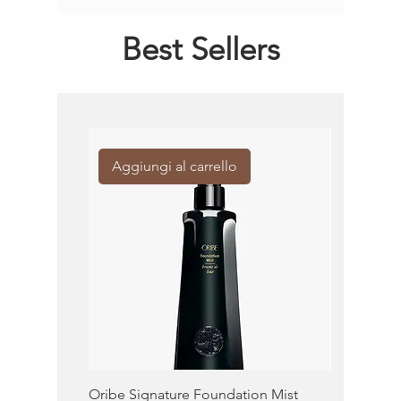
Best Sellers
Aggiungi al carrello
Aggiung
Oribe Signature Foundation Mist
KMS Moist 