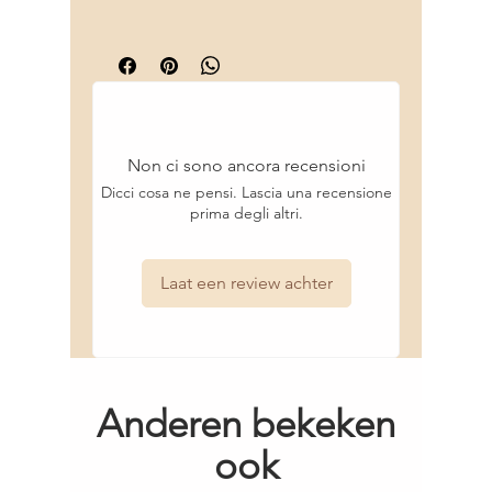
Indica Stem Extract, Citric Acid, Sodium
te gebruiken. Breng daarna de cleansing
Verbetert de elasticiteit met maar liefst
Gratis verzending vanaf €75!
Benzoate, Fragrance/Parfum.
conditioner aan op handdoekdroog haar en
99%
Deskundig advies bij het kiezen van de
laat het twee minuten zijn magie doen.
Herstelt en versterkt beschadigd haar
juiste producten voor jouw haar.
Spoel de conditioner daarna goed uit, en
Biedt diepe hydratatie door melkzuur en
Snelle levering en scherpe prijzen.
voilà! Wil je echt het allerbeste resultaat?
cetrimoniumchloride
Sluit je haarverzorgingsroutine dan af met
100% vrij van sulfaten en parabenen
de Moist Repair Hydrating Oil voor extra
Veganistische formule
Non ci sono ancora recensioni
glans en hydratatie!
Dicci cosa ne pensi. Lascia una recensione
prima degli altri.
Resultaat:
Met deze conditioner kam je je
haar moeiteloos door, en pluis behoort tot
het verleden! Je haar voelt zijdezacht aan
Laat een review achter
en straalt een gezonde glans uit!
Anderen bekeken
ook