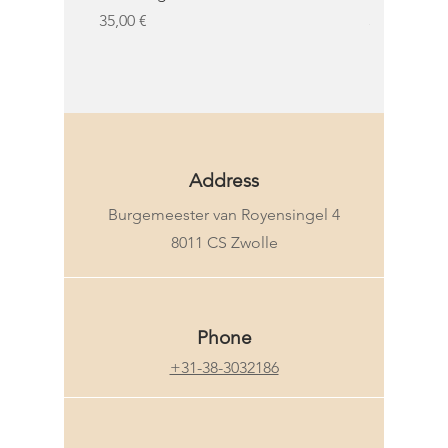
Prezzo
Prezzo
35,00 €
32,50 €
KMS
Address
Burgemeester van Royensingel 4
8011 CS Zwolle
Phone
+31-38-3032186