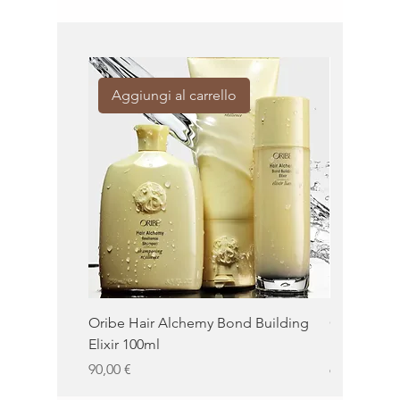
Aggiungi al carrello
Aggiung
Oribe Hair Alchemy Bond Building
Oribe Balm
Elixir 100ml
100ml
Prezzo
Prezzo
90,00 €
62,00 €