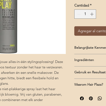
Cantidad
*
Agregar al carrit
Belangrijkste Kenme
Lichte textuurspra
Ingrediënten
Multifunctioneel: 
 jouw alles-in-één stylingoplossing! Deze
restylen
oos textuur zonder het haar te verzwaren.
Hydrofluorocarbon 15
Verzwaart niet en 
Gebruik en Resultaat
n, afwerken én een snelle makeover. De
PEG/PPG-75/25 Carbon
Beschermt tegen h
en hitte, biedt een flexibele hold en
PVM/MA Copolymer, Vi
Gebruik:
Schud de
K
Opbouwbare natuur
glans.
Mentha Piperita (Pep
Waarom Hair Plaza?
voor gebruik. Spray 
restyling
Acrylamide/Hydroxyet
 niet-plakkerige spray laat het haar
gebruik je handen om
Geschikt voor alle
Gratis verzending 
Copolymer, Ethylhex
lijk bloemig. Vrij van gluten, parabenen,
brengen.
Deskundig advies b
Glycol, Water / Aqua 
 te combineren met elk ander
producten voor jo
Parfum.