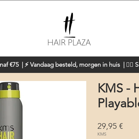
naf €75 | ⚡ Vandaag besteld, morgen in huis | 💇‍♀️ 
KMS - H
Playabl
Prec
29,95 €
KMS