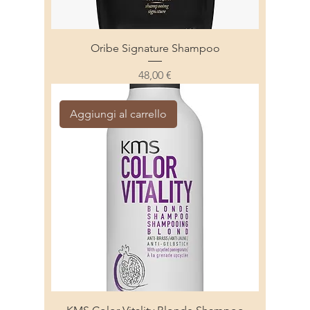
Oribe Signature Shampoo
Prezzo
48,00 €
Aggiungi al carrello