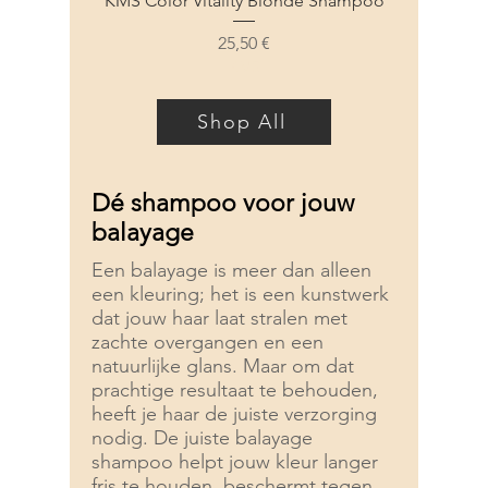
KMS Color Vitality Blonde Shampoo
Prezzo
25,50 €
KMS
Shop All
Dé shampoo voor jouw
balayage
Een balayage is meer dan alleen
een kleuring; het is een kunstwerk
dat jouw haar laat stralen met
zachte overgangen en een
natuurlijke glans. Maar om dat
prachtige resultaat te behouden,
heeft je haar de juiste verzorging
nodig. De juiste balayage
shampoo helpt jouw kleur langer
fris te houden, beschermt tegen