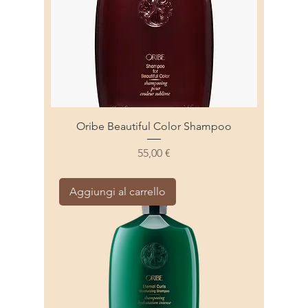
Oribe Beautiful Color Shampoo
Prezzo
55,00 €
Aggiungi al carrello