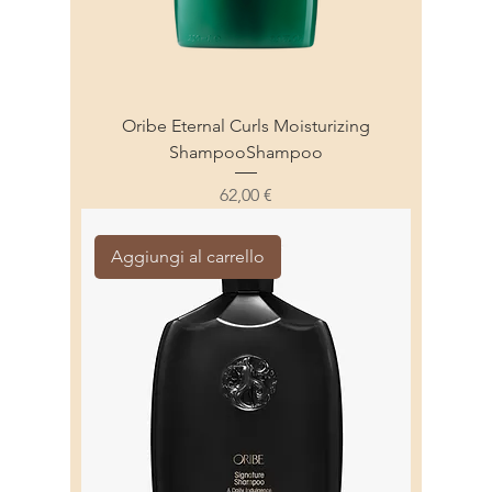
Oribe Eternal Curls Moisturizing
ShampooShampoo
Prezzo
62,00 €
Aggiungi al carrello