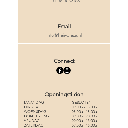
HY
HY
+31-38-3032186
Email
info@hair-plaza.nl
Connect
Openingstijden
MAANDAG
GESLOTEN
DINSDAG
09:00u - 18:00u
WOENSDAG
09:00u - 18:00u
DONDERDAG
09:00u - 20:00u
VRIJDAG
09:00u - 18:00u
ZATERDAG
09:00u - 16:00u