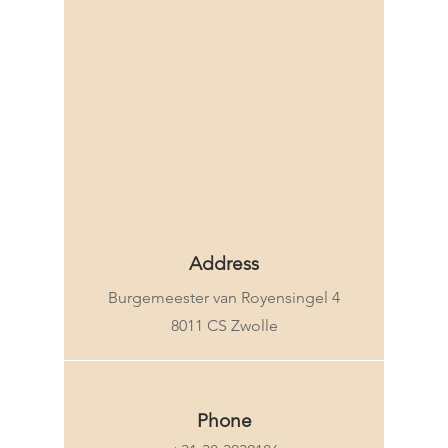
Y 
Y 
Address
Burgemeester van Royensingel 4
8011 CS Zwolle
Phone