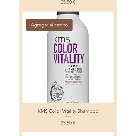
Precio
25,50 €
KMS
Agregar al carrito
KMS Color Vitality Shampoo
Precio
25,50 €
KMS