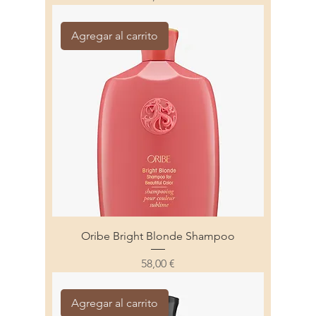
Agregar al carrito
Oribe Bright Blonde Shampoo
Precio
58,00 €
Agregar al carrito