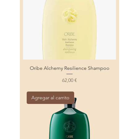
Oribe Alchemy Resilience Shampoo
Precio
62,00 €
Agregar al carrito