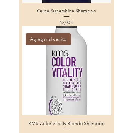
Oribe Supershine Shampoo
Precio
62,00 €
Agregar al carrito
KMS Color Vitality Blonde Shampoo