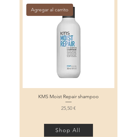
Agregar al carrito
KMS Moist Repair shampoo
Precio
25,50 €
KMS
Shop All