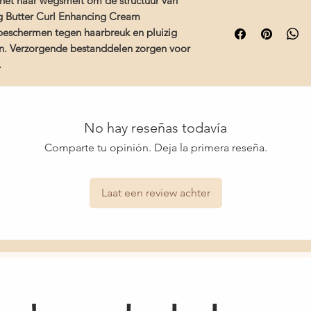
het haar wegsmelt om de structuur van
Cetrimonium Chlorid
- Kokos extract is m
ing Butter Curl Enhancing Cream
Gratis verzending 
Butter, Hydroxyethyl
behoudt vochtbalans
beschermen tegen haarbreuk en pluizig
Deskundig advies b
Gum, Wheat Amino A
- Shea- en cupuacu b
producten voor jo
n. Verzorgende bestanddelen zorgen voor
Seed Butter, Mangife
voor diepe hydratatie
Snelle levering en
Theobroma Cacao (C
.
pluis en gespleten p
Grandiflorum Seed Bu
- Tarwe Aminozuren 
Fruit Extract, Citrull
vocht terwijl het vers
Extract, Litchi Chinen
toevoegt
Phosphate, Polysorba
No hay reseñas todavía
Oil, Persea Gratissi
Comparte tu opinión. Deja la primera reseña.
Chinensis (Jojoba) 
Flower/Leaf Extract,
Ethylhexylglycerin, 
Laat een review achter
Sorbate, Citric Acid
Cinnamal, Linalool, Ci