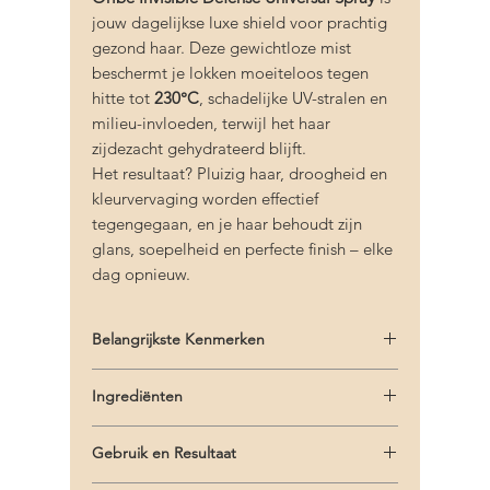
jouw dagelijkse luxe shield voor prachtig
gezond haar. Deze gewichtloze mist
beschermt je lokken moeiteloos tegen
hitte tot
230°C
, schadelijke UV-stralen en
milieu-invloeden, terwijl het haar
zijdezacht gehydrateerd blijft.
Het resultaat? Pluizig haar, droogheid en
kleurvervaging worden effectief
tegengegaan, en je haar behoudt zijn
glans, soepelheid en perfecte finish – elke
dag opnieuw.
Belangrijkste Kenmerken
Gewichtloze spray voor dagelijkse
Ingrediënten
bescherming
Beschermt tegen hitte tot 230°C
Aqua/Water/Eau, Dipropylene Glycol,
Versterkt tegen schadelijke UV-stralen en
Gebruik en Resultaat
Pentylene Glycol, Polysilicone-29, Cetyl
milieu-invloeden
Triethylmonium Dimethicone PEG-8