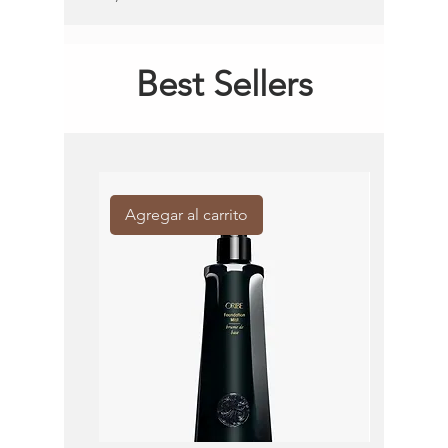
Best Sellers
Agregar al carrito
Agregar