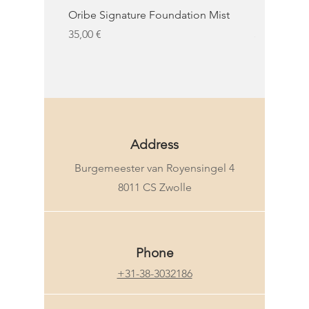
Oribe Signature Foundation Mist
KMS Moist 
Precio
Precio
35,00 €
32,50 €
KMS
Address
Burgemeester van Royensingel 4
8011 CS Zwolle
Phone
+31-38-3032186