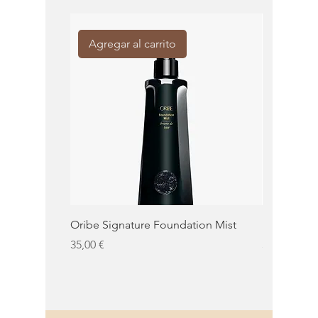
Agregar al carrito
Agregar
Oribe Signature Foundation Mist
KMS Moist 
Precio
Precio
35,00 €
32,50 €
KMS