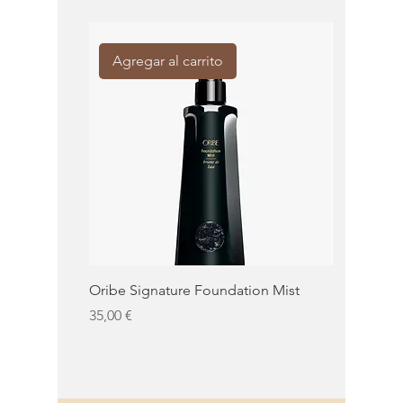
Agregar al carrito
Agregar
Oribe Signature Foundation Mist
KMS Moist 
Precio
Precio
35,00 €
32,50 €
KMS