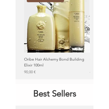
Oribe Hair Alchemy Bond Building
Oribe Balm
Elixir 100ml
100ml
Precio
Precio
90,00 €
62,00 €
Best Sellers