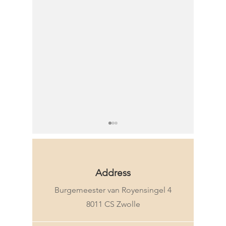
Address
Burgemeester van Royensingel 4
Winterhaar: waarom je
Sterk, po
8011 CS Zwolle
haar in de winter anders
voor wa