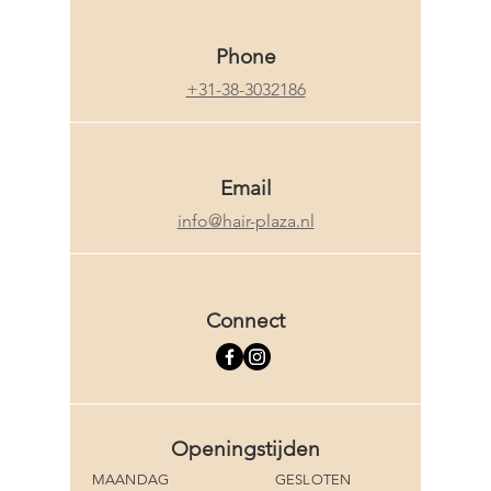
aanvoelt + de beste
verzorgingstips volgens
ons.
Phone
+31-38-3032186
Email
info@hair-plaza.nl
Connect
Openingstijden
MAANDAG
GESLOTEN